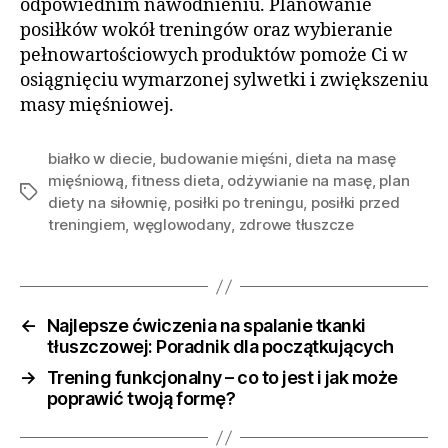
odpowiednim nawodnieniu. Planowanie
posiłków wokół treningów oraz wybieranie
pełnowartościowych produktów pomoże Ci w
osiągnięciu wymarzonej sylwetki i zwiększeniu
masy mięśniowej.
białko w diecie
,
budowanie mięśni
,
dieta na masę
mięśniową
,
fitness dieta
,
odżywianie na masę
,
plan
Tagi
diety na siłownię
,
posiłki po treningu
,
posiłki przed
treningiem
,
węglowodany
,
zdrowe tłuszcze
←
Najlepsze ćwiczenia na spalanie tkanki
tłuszczowej: Poradnik dla początkujących
→
Trening funkcjonalny – co to jest i jak może
poprawić twoją formę?